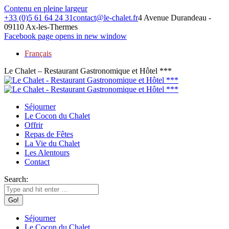
Contenu en pleine largeur
+33 (0)5 61 64 24 31
contact@le-chalet.fr
4 Avenue Durandeau -
09110 Ax-les-Thermes
Facebook page opens in new window
Français
Le Chalet – Restaurant Gastronomique et Hôtel ***
Séjourner
Le Cocon du Chalet
Offrir
Repas de Fêtes
La Vie du Chalet
Les Alentours
Contact
Search:
Séjourner
Le Cocon du Chalet