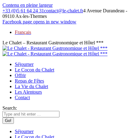
Contenu en pleine largeur
+33 (0)5 61 64 24 31
contact@le-chalet.fr
4 Avenue Durandeau -
09110 Ax-les-Thermes
Facebook page opens in new window
Français
Le Chalet – Restaurant Gastronomique et Hôtel ***
Séjourner
Le Cocon du Chalet
Offrir
Repas de Fêtes
La Vie du Chalet
Les Alentours
Contact
Search:
Séjourner
Le Cocon du Chalet