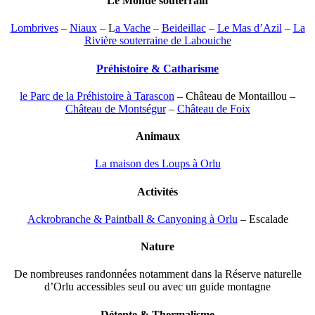
Le Monde souterrain
Lombrives
–
Niaux
– L
a Vache
–
Beideillac
–
Le Mas d’Azil
–
La
Rivière souterraine de Labouiche
Préhistoire & Catharisme
le Parc de la Préhistoire à Tarascon
– Château de Montaillou –
Château de Montségur
–
Château de Foix
Animaux
La maison des Loups à Orlu
Activités
Ackrobranche & Paintball & Canyoning à Orlu
– Escalade
Nature
De nombreuses randonnées notamment dans la Réserve naturelle
d’Orlu accessibles seul ou avec un guide montagne
Détente & Thermalisme