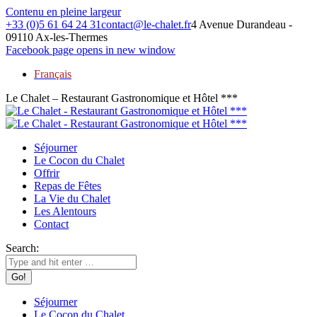
Contenu en pleine largeur
+33 (0)5 61 64 24 31
contact@le-chalet.fr
4 Avenue Durandeau -
09110 Ax-les-Thermes
Facebook page opens in new window
Français
Le Chalet – Restaurant Gastronomique et Hôtel ***
Séjourner
Le Cocon du Chalet
Offrir
Repas de Fêtes
La Vie du Chalet
Les Alentours
Contact
Search:
Séjourner
Le Cocon du Chalet