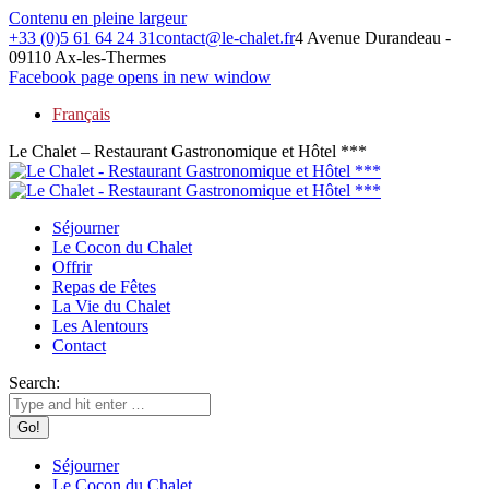
Contenu en pleine largeur
+33 (0)5 61 64 24 31
contact@le-chalet.fr
4 Avenue Durandeau -
09110 Ax-les-Thermes
Facebook page opens in new window
Français
Le Chalet – Restaurant Gastronomique et Hôtel ***
Séjourner
Le Cocon du Chalet
Offrir
Repas de Fêtes
La Vie du Chalet
Les Alentours
Contact
Search:
Séjourner
Le Cocon du Chalet