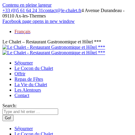
Contenu en pleine largeur
+33 (0)5 61 64 24 31
contact@le-chalet.fr
4 Avenue Durandeau -
09110 Ax-les-Thermes
Facebook page opens in new window
Français
Le Chalet – Restaurant Gastronomique et Hôtel ***
Séjourner
Le Cocon du Chalet
Offrir
Repas de Fêtes
La Vie du Chalet
Les Alentours
Contact
Search:
Séjourner
Le Cocon du Chalet