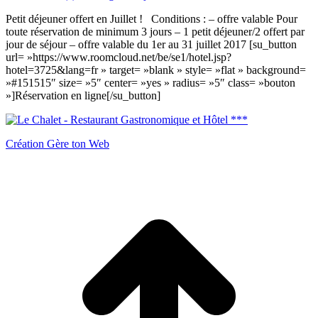
Petit déjeuner offert en Juillet ! Conditions : – offre valable Pour
toute réservation de minimum 3 jours – 1 petit déjeuner/2 offert par
jour de séjour – offre valable du 1er au 31 juillet 2017 [su_button
url= »https://www.roomcloud.net/be/se1/hotel.jsp?
hotel=3725&lang=fr » target= »blank » style= »flat » background=
»#151515″ size= »5″ center= »yes » radius= »5″ class= »bouton
»]Réservation en ligne[/su_button]
Création Gère ton Web