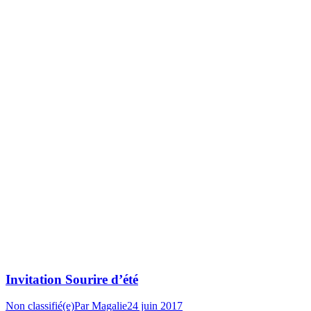
Invitation Sourire d’été
Non classifié(e)
Par
Magalie
24 juin 2017