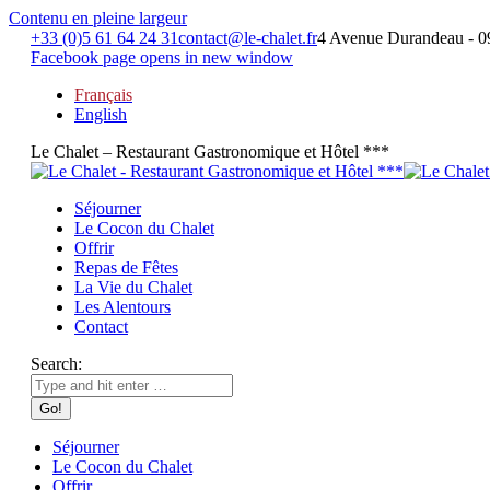
Contenu en pleine largeur
+33 (0)5 61 64 24 31
contact@le-chalet.fr
4 Avenue Durandeau - 0
Facebook page opens in new window
Français
English
Le Chalet – Restaurant Gastronomique et Hôtel ***
Séjourner
Le Cocon du Chalet
Offrir
Repas de Fêtes
La Vie du Chalet
Les Alentours
Contact
Search:
Séjourner
Le Cocon du Chalet
Offrir