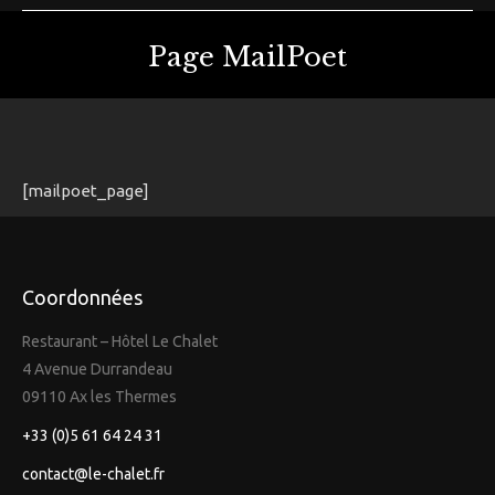
Page MailPoet
Vous êtes ici :
[mailpoet_page]
Coordonnées
Restaurant – Hôtel Le Chalet
4 Avenue Durrandeau
09110 Ax les Thermes
+33 (0)5 61 64 24 31
contact@le-chalet.fr