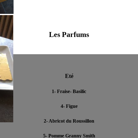
Les Parfums
Eté
1- Fraise- Basilic
4- Figue
2- Abricot du Roussillon
5- Pomme Granny Smith