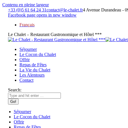
Contenu en pleine largeur
+33 (0)5 61 64 24 31
contact@le-chalet.fr
4 Avenue Durandeau - 0
Facebook page opens in new window
Français
Le Chalet – Restaurant Gastronomique et Hôtel ***
Séjourner
Le Cocon du Chalet
Offrir
Repas de Fêtes
La Vie du Chalet
Les Alentours
Contact
Search:
Séjourner
Le Cocon du Chalet
Offrir
Repas de Fêtes